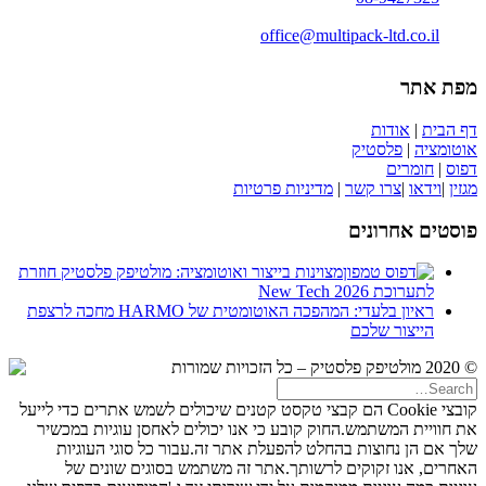
office@multipack-ltd.co.il
מפת אתר
דף הבית
|
אודות
אוטומציה
|
פלסטיק
דפוס
|
חומרים
מגזין
|
וידאו
|
צרו קשר
|
מדיניות פרטיות
פוסטים אחרונים
מצוינות בייצור ואוטומציה: מולטיפק פלסטיק חוזרת
לתערוכת New Tech 2026
ראיון בלעדי: המהפכה האוטומטית של HARMO מחכה לרצפת
הייצור שלכם
© 2020 מולטיפק פלסטיק – כל הזכויות שמורות
קובצי Cookie הם קבצי טקסט קטנים שיכולים לשמש אתרים כדי לייעל
את חוויית המשתמש.החוק קובע כי אנו יכולים לאחסן עוגיות במכשיר
שלך אם הן נחוצות בהחלט להפעלת אתר זה.עבור כל סוגי העוגיות
האחרים, אנו זקוקים לרשותך.אתר זה משתמש בסוגים שונים של