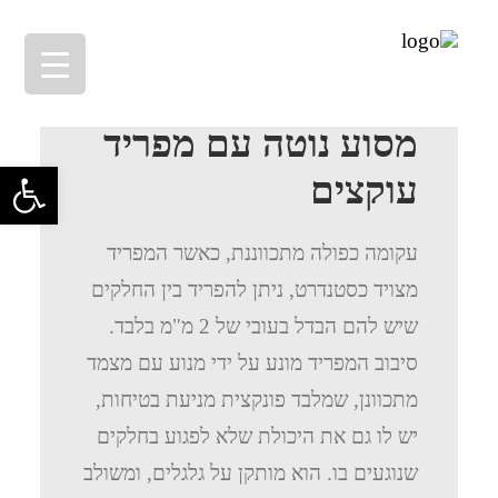
מסוע נוטה עם מפריד
פתח סרגל 
עוקצים
עקומה כפולה מתכווננת, כאשר המפריד
מצויד כסטנדרט, ניתן להפריד בין החלקים
שיש להם הבדל בעובי של 2 מ"מ בלבד.
סיבוב המפריד מונע על ידי מנוע עם מצמד
מתכוונן, שמלבד פונקצית מניעת בטיחות,
יש לו גם את היכולת שלא לפגוע בחלקים
שנוגעים בו. הוא מותקן על גלגלים, ומשולב