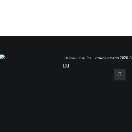
© 2020 מולטיפק פלסטיק – כל הזכויות שמורות
קובצי Cookie הם קבצי טקסט קטנים שיכולים לשמש אתרים
כדי לייעל את חוויית המשתמש.החוק קובע כי אנו יכולים
לאחסן עוגיות במכשיר שלך אם הן נחוצות בהחלט להפעלת
אתר זה.עבור כל סוגי העוגיות האחרים, אנו זקוקים
לרשותך.אתר זה משתמש בסוגים שונים של עוגיות.כמה עוגיות
ממוקמות על ידי שירותי צד ג 'המופיעים בדפים שלנו.
For more information on how Google's third party