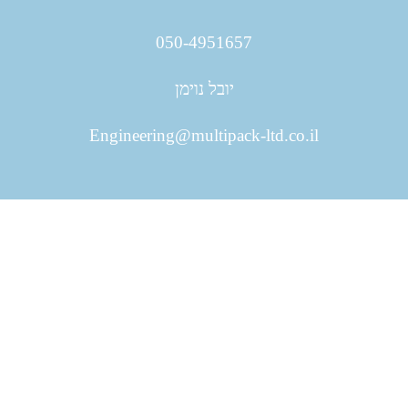
050-4951657
יובל נוימן
Engineering@multipack-ltd.co.il
יש לכם שאלות? אנחנו כאן
בשבילכם!
חייגו: 08-9427325 או מלאו את הטופס