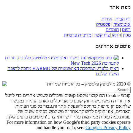
מפת אתר
דף הבית
|
אודות
אוטומציה
|
פלסטיק
דפוס
|
חומרים
מגזין
|
וידאו
|
צרו קשר
|
מדיניות פרטיות
פוסטים אחרונים
מצוינות בייצור ואוטומציה: מולטיפק פלסטיק חוזרת
לתערוכת New Tech 2026
ראיון בלעדי: המהפכה האוטומטית של HARMO מחכה לרצפת
הייצור שלכם
© 2020 מולטיפק פלסטיק – כל הזכויות שמורות
קובצי Cookie הם קבצי טקסט קטנים שיכולים לשמש אתרים כדי לייעל
את חוויית המשתמש.החוק קובע כי אנו יכולים לאחסן עוגיות במכשיר
שלך אם הן נחוצות בהחלט להפעלת אתר זה.עבור כל סוגי העוגיות
האחרים, אנו זקוקים לרשותך.אתר זה משתמש בסוגים שונים של
עוגיות.כמה עוגיות ממוקמות על ידי שירותי צד ג 'המופיעים בדפים שלנו.
For more information on how Google's third party cookies operate
and handle your data, see:
Google's Privacy Policy