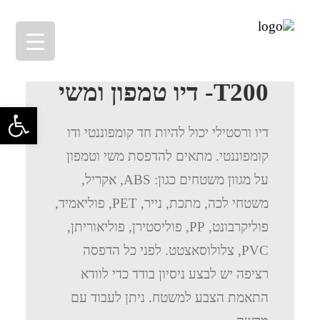
T200- דיו טמפון ומשי
פתח סרגל 
דיו ורסטילי יכול להיות חד קומפוננטי ודו
קומפוננטי. מתאים להדפסת משי וטמפון
על מגוון משטחים כגון: ABS, אקריל,
משטחי לכה, מתכת, נייר, PET, פוליאמיד,
פוליקרבונט, PP, פוליסטירן, פוליאוריתן,
PVC, צלולוסאצטט. לפני כל הדפסה
רציפה יש לבצע ניסיון בודד כדי לוודא
התאמת הצבע למשטח. ניתן לעבוד עם