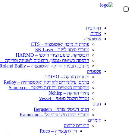
דף הבית
אודות
אוטומציה
פתרונות מיכון ואוטומציה – CTS
מערכי סימון לייזר – SK Laser
רובוטיקה, שינוע וציוד היקפי – HARMO
הדפסה בשיטת טמפון, רובוטים לטעינה ופריקה – KENT
מזינים, תבניות הזרקה ואוטומציה – Roland Bailly
פלסטיק
מכונות הזרקה – TOYO
ברגים, צילינדרים להזרקה ואקסטרוזיה – Reiloy
מיקסרים סטטיים ויחידות פילטר – Stamixco
נחירי הזרקה – Nehlep
נטרול חשמל סטטי – Vessel
דפוס
דפוס דיגיטלי צורני – Bergstein
מערכי דפוס משי ודיגיטלי – Kammann
חומרים
חומרים לדפוס
דיו לתעשייה – Ruco