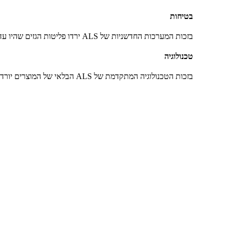
בטיחות
בזכות המערכות החדשניות של ALS ירדו פליטות הגזים שהיו עד כה במכונות אלו וצריכת האנרגיה גם היא קטנה.
טכנולוגיה
בזכות הטכנולוגיה המתקדמת של ALS הבלאי של המוצרים יורד ואורך חיי המוצר גדל ובזכות אלו בלאי התוצרים קטן וחוסכים בעלויות רבות.