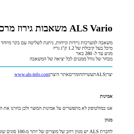
ALS Vario משאבות גירוז מרכזיות
משאבה למערכות ניידות ונייחות, ניתנת לשליטה עם בקר מיוחד 
מיכל בעל קיבולת של 1.2 ק"ג גריז
מגיע עד ל- 280 באר
מבחר של גודל ממננים לכל יציאה של המשאבה
יצרן
ALS
תעשייה
חומרים
אתר היצרן
www.als-info.com
אמינות
אנו במולטיפק לא מתפשרים על אמינות המוצר ולכן בחרנו את המוצרים של ALS אשר אמינים ו
מגוון
לחברת ALS יש מגוון רחב של מוצרים של יותר מ-100 סוגים שונים. בזכות זה לכל שימוש יש ל-ALS פתרון.