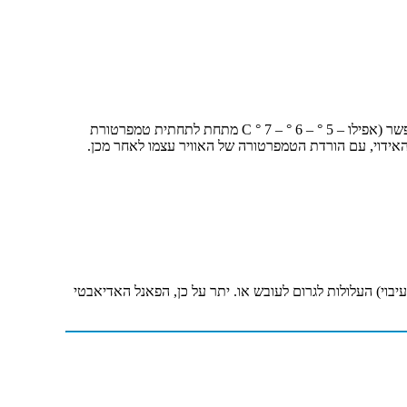
באזורים בהם טמפרטורת האוויר גבוהה באופן משמעותי (40 ° – 42 מעלות צלזיוס) וחיוני להוריד את הטמפרטורה של מי התהליכים ככל האפשר (אפילו – 5 ° – 6 ° – 7 ° C מתחת לתחתית טמפרטורת
אידוי, עם הורדת הטמפרטורה של האוויר עצמו לאחר מכן.
בוי) העלולות לגרום לעובש או. יתר על כן, הפאנל האדיאבטי