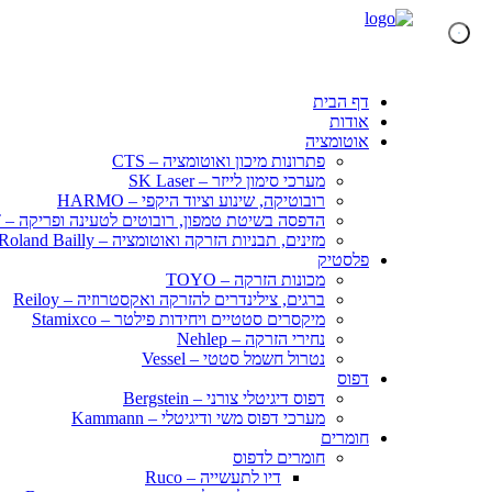
דף הבית
אודות
אוטומציה
פתרונות מיכון ואוטומציה – CTS
מערכי סימון לייזר – SK Laser
רובוטיקה, שינוע וציוד היקפי – HARMO
הדפסה בשיטת טמפון, רובוטים לטעינה ופריקה – KENT
מזינים, תבניות הזרקה ואוטומציה – Roland Bailly
פלסטיק
מכונות הזרקה – TOYO
ברגים, צילינדרים להזרקה ואקסטרוזיה – Reiloy
מיקסרים סטטיים ויחידות פילטר – Stamixco
נחירי הזרקה – Nehlep
נטרול חשמל סטטי – Vessel
דפוס
דפוס דיגיטלי צורני – Bergstein
מערכי דפוס משי ודיגיטלי – Kammann
חומרים
חומרים לדפוס
דיו לתעשייה – Ruco