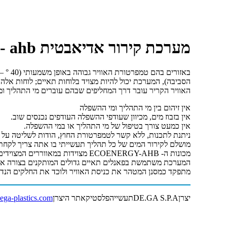
מערכת קירור אדיאבטית Ecoenergy- ahb
הסביבה), המערכת יכול להיות מצויד בלוחות תאיים; לוחות אל
האוויר הקריר עובר דרך המחליפים שבהם עוברים מי התהליך ו
אין זיהום בין מי התהליך ומי ההשפלה
אין בזבוז מים, מכיוון שעודפי ההשפלה העודפים נכנסים שוב.
אין כמעט צורך בטיפול של מי התהליך או במי ההשפלה.
ניתנת לתכנות, ללא קשר לטמפרטורת החוץ, הודות לשליטה על
מושלם לקירור המים של כל תהליך תעשייתי בו אתה צריך לקחת מ
מכונות ה- ECOENERGY-AHB מצוידות במאווררים המצוידים בלהבים המעוצבים ביעילות גבוהה ורעש נמוך.
המערכת משתמשת בפאנלים תאיים גדולים המותקנים בצורה אנכית 
מתפקד כמסנן המטהר את כניסת האוויר ולוכד את החלקים הנדיפ
יצרן
DE.GA S.P.A
תעשייה
פלסטיק
אתר היצרן
ga-plastics.com