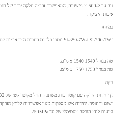
מהירות ההזרקה מגיעה עד ל-500 מ"מ/שנייה, המאפשרת זרימה חלקה יות
יכות היציקה.
בדגמים הגדולים כמו Si-700-7W ו-Si-850-7W נוספו פלטות רחבות המ