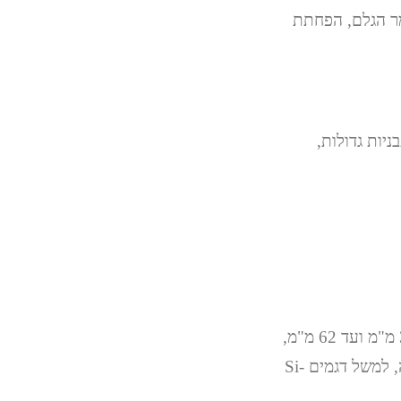
ר של חומר הגלם, הפחתת
תאימות לתבניות גדולות,
בסדרה ניתן לבחור בין יחידות הזרקה עם קוטר בורג משתנה, החל מקוטר קטן של 32 מ"מ ועד 62 מ"מ,
בהתאם לדרישות היישום והחומר. יחידות אלו מספקות מגוון אפשרויות ללחץ הזרקה, למשל דגמים Si-