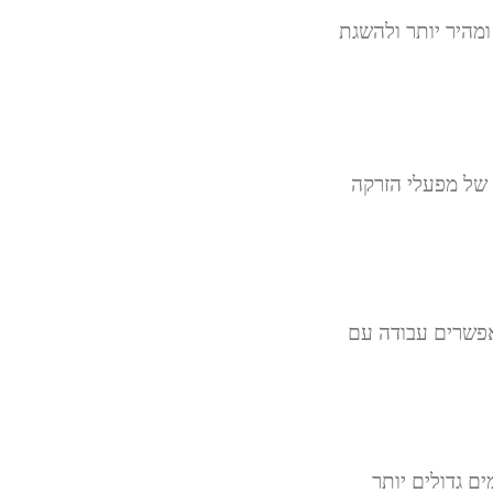
ל ומהיר יותר ולהשגת
ם של מפעלי הזרקה
ים בטווח רחב של כוח הידוק, מ-490kN ועד 12740kN, המאפשרים עבודה עם
"מ/שנייה, בעוד שבדגמים גדולים יותר