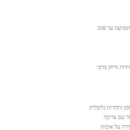
דגמי SI-7 מציעים שילובים רבים של צילינדרים ופלטות, עם מהירות סיבוב צילינדר המגיעה עד 350
במיוחד, עמידות ודיוק מרבי
מן ותחרות גלובלית
 עלויות ייצור עם צריכה
ירה על איכות