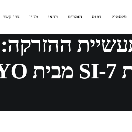
פלסטיק
דפוס
חומרים
וידאו
מגזין
צרו קשר
נובמבר 5, 2024
שיית ההזרקה: 
 TOYO