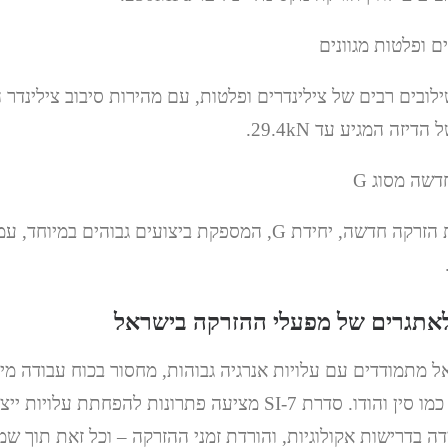
יזה המגיע עד 29.4kN.
הסדרה כוללת יחידת הזרקה חדשה, יחידת G, המספקת ביצועים גבוהים 
לאתגרים של מפעלי ההזרקה בישראל
 מתמודדים עם עלויות אנרגיה גבוהות, מחסור בכוח עבודה מיו
מול יצרנים ממדינות כמו סין והודו. סדרת SI-7 מציעה פתרונות להפחתת
דה בדרישות אקולוגיות, והורדת זמני ההזרקה – וכל זאת תוך שמ