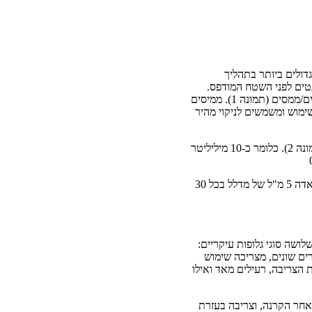
דולים ביותר בתהליך
ת הפיגמנטים לפני השטח המודפס.
2%-3% פיגמנטים עשויים ממינרלים שונים, תחמוצות, או צבענים אורגניים. 1%-2% תוספים וכ-70% מדללים/ממסים (תמונה 1). ממיסים
שימוש ומשמשים לניקוי מהיר
מכונה עם מגש דיו בגודל של 150 מילימטר מאדה לאוויר כ-5 מיליליטר של ממיס בפרק זמן של 30 דקות (תמונה 2). כלומר כ-10 מיליליטר
ליטר של מדלל לאוויר במהלך שעה אחת. תארו לעצמכם את סביבת העבודה של עובדים. אגן דיו פתוח המאדה 5 מ"ל של מדלל בכל 30
ושה סוגי גלופות עיקריים:
ופות עשויה מחומרים שונים, מצריכה שימוש
 הצריבה, רעילים מאד ואילו
 לאחר הקרנה, וצריבה בעזרת