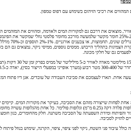
טמפון
 המהווים את רכיבי הזיהום בשימוש עם דפוס טמפון.
ויר, מוצאים את דרכם גם למקורות המים ולאדמה, ומהווים את המזהמים הג
ההדפסה. הדיו עצמו מכיל 20%-25% חומר מקשר שלמעשה מורכב מחומר פלסטי נוזלי שמקשר א
רת הצמיגות בתהליך הייבוש. ממסים נוספים, ממיסי ניקוי, נמצאים גם הם ב
 ולפעמים גם של חלקי מכונה.
 אחת לפחות שייצורה מזהם את הסביבה, בעיקר את מקורות המים. קיימים של
גלופות פלדה עבה (10מ"מ), גלופות פלדה דקה (0.25 מ"מ) וגלופות פולימר. כל אחת מהגל
ור והפיתוח ומידת השפעתה על הסביבה משתנה. חלק מהחומרים, כגון חומצת
יים להזיק לסביבה.
 כולל עיבוד פני השטח, ניקוי לפני ציפוי, ציפוי, הקרנה, שימוש בנוזל פיתוח