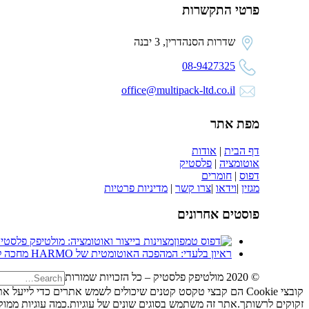
פרטי התקשרות
שדרות הסנהדרין, 3 יבנה
08-9427325
office@multipack-ltd.co.il
מפת אתר
דף הבית
|
אודות
אוטומציה
|
פלסטיק
דפוס
|
חומרים
מגזין
|
וידאו
|
צרו קשר
|
מדיניות פרטיות
פוסטים אחרונים
מצוינות בייצור ואוטומציה: מולטיפק פלסטיק חוזרת ל
ראיון בלעדי: המהפכה האוטומטית של HARMO מחכה לרצפת הייצור שלכם
© 2020 מולטיפק פלסטיק – כל הזכויות שמורות
קובצי Cookie הם קבצי טקסט קטנים שיכולים לשמש אתרים כדי ל
זקוקים לרשותך.אתר זה משתמש בסוגים שונים של עוגיות.כמה עוגיות ממוקמו