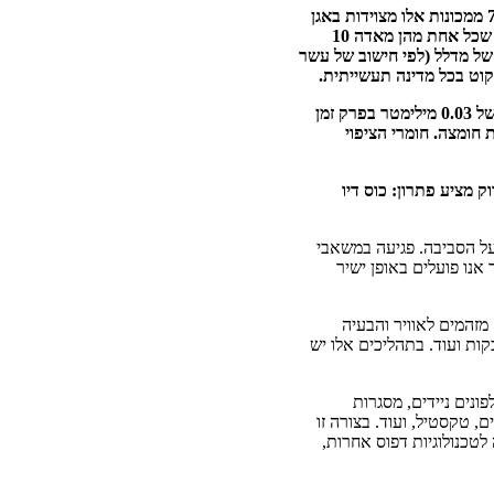
בעשור האחרון מיוצרות בסין כ-20,000 מכונות דפוס טמפון בשנה. מתוכן כ-80% נמכרות בתוך סין. כ-70% ממכונות אלו מצוידות באגן
דיו פתוח. מכאן ניתן להעריך שקיימות מעל מאה אלף מכונות דפוס עם אגני דיו פתוחים בסין לבדה. בהנחה שכל אחת מהן מאדה 10
תר) של מדלל בשעה, מדובר בכ-1.1 טון בכל שעה. סך הכל, ביממה, מתאדים לאוויר 11 טון של מדלל (לפי חישוב של עשר
קוט בכל מדינה תעשייתית.
טיפת חומצה (לייצור הגלופה מפלדה) שגודלה 5 מיליליטר, יכולה לצרוב שטח של 1 סנטימטר פלדה לעומק של 0.03 מילימטר בפרק זמן
ת חומצה. חומרי הציפוי
ק מציע פתרון: כוס דיו
ל הסביבה. פגיעה במשאבי
אנו פועלים באופן ישיר
מזהמים לאוויר והבעיה
קות ועוד. בתהליכים אלו יש
ונים ניידים, מסגרות
 טקסטיל, ועוד. בצורה זו
טכנולוגיות דפוס אחרות,