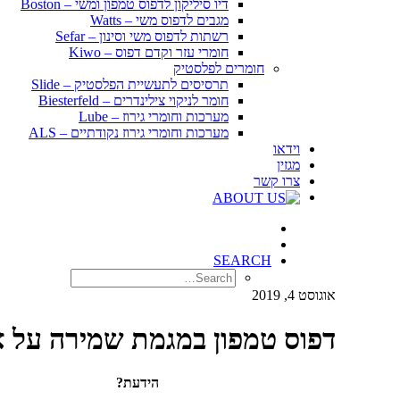
דיו סיליקון לדפוס טמפון ומשי – Boston
מגבים לדפוס משי – Watts
רשתות לדפוס משי וסינון – Sefar
חומרי עזר וקדם דפוס – Kiwo
חומרים לפלסטיק
תרסיסים לתעשיית הפלסטיק – Slide
חומר לניקוי צילינדרים – Biesterfeld
מערכות וחומרי גירוז – Lube
מערכות וחומרי גירוז נקודתיים – ALS
וידאו
מגזין
צרו קשר
SEARCH
אוגוסט 4, 2019
דפוס טמפון במגמת שמירה על א
הידעת?