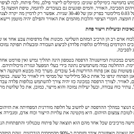
 בחמישה כימיקלים שונים: כימיקלים לייצור פילם, נוזלי פיתוח, לכה לציפו
לכה
של 1 סנטימטר פלדה לעומק של 0.03 מילימטר בפרק זמן של 30-40 שניות. אפשר
חומצה. חומרי הציפוי והלכות מזהמים את האוויר והפילם יהיה מוטמן ויישא
איכות וביעילות וייצור פחת
לכוח אדם רב הן הרכיב המזהם השלישי. מכונות אלו מדפיסות צבע אחד או ש
בים הקודמים (מדללים וגלופות פלדה) לביצוע העבודה ומבעלות תפוקה נמוכה
 לסביבה.
שים במכונות המיושנות? הדפסה בטמפון הינה תהליך גמיש ואין פורמט אחד 
מכונית צעצוע בעזרת 5 מכונות פשוטות עם אגן פתוח הדורשות 5-6 עובדים. 
זולות. חמש המכונות בעלות האגן הפתוח ינדפו כל אחת כ-50 מיליליטר של ממיסי דיו 
הם, לאוויר. לצורך הדפסה במכונה כזו יהיה צורך להשתמש בגלופות פלדה ע
, עתיר כוח עבודה, ובעל יעילות נמוכה והוא מייצר, כמובן, את כל שלושת מרכ
 הנוצר במהלך ההדפסה יש לחשוב על חלופה מודרנית המפחיתה את הזיהום.
ובת צמצום הזיהום. היא מקטינה את עלויות הייצור וכוח אדם, ומגבירה את
ישה מרכיבים שכל אחד מהם הוא תוצאה של פיתוח טכנולוגי והתפתחות הנד
שרת אידוי וחוסכת כ-90% מהממסים הנדרשים, שהם המזהמים הכבדים ביותר.