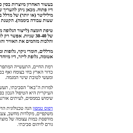
שעות עבודה ביממה). הקטנת הש
של 30-40 שניות. אפשר
והלכות מזהמים את האוויר והפ
מדללים, חומרי ניקוי, גלופות ו
אטומה, גלופת לייזר, דיו מיוח
רמת החיים, התעשייה המתפתח
כדור הארץ בחי בצומח ואף בבנ
ומעשי לטובת שינוי המגמה.
למרות ה"באז" הסביבתי, תעשיי
העיקרית היא הטיפול הנכון בפל
שימוש בממסים, לעיתים אורגני
דפוס טמפון
הנה טכנולוגית הדפ
משקפיים, מקלדות מחשב, צעצוע
מודפסת כמות עצומה של מוצרי
גורם לזיהום סביבתי.