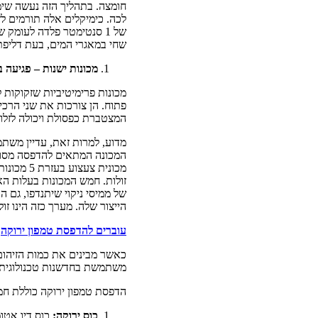
חומצה. בתהליך הזה נעשה שימוש
שחי במאגרי המים, בעת דליפת 
מכונות ישנות – פגיעה ב
מכונות פרימיטיביות שזקוקות 
פתוח. הן צורכות את שני הרכי
המצטברת כפסולת ויכולה לזלוג
מדוע, למרות זאת, עדיין משתמ
של ממיסי ניקוי שיתנדפו, גם 
הייצור שלה. מערך כזה הינו זול
עוברים להדפסת טמפון ירוקה
כאשר מבינים את כמות הזיהום
משתמשת בחדשנות טכנולוגית לט
הדפסת טמפון ירוקה כוללת חמ
כוס ירוקה:
כוס דיו אטומה שאינה מאפ