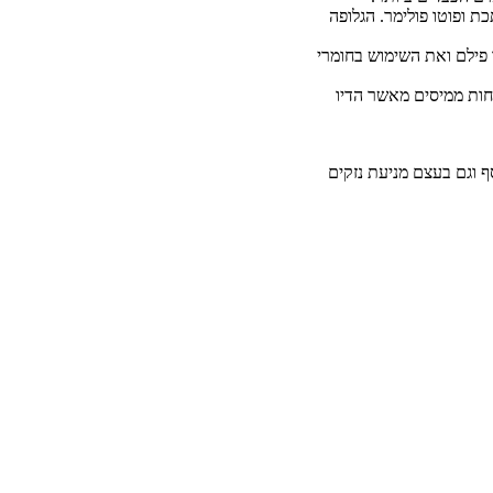
ת ופוטו פולימר. הגלופה
 פילם ואת השימוש בחומרי
וש UV המתייבש מידית בעת חשיפה לאור אולטרה סגול. הדיו הרוק מכיל כ-75% פחות ממיסים מאשר הדיו
ף וגם בעצם מניעת נזקים