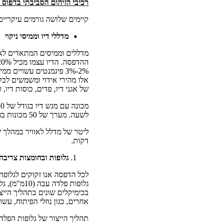
רכיבי הזיהום הסביבתי בדפוס 
קיימים שלושה גורמים עיקריים
מדללי דיו וממיסי ניקוי
מדללים וממיסים המתאדים לאו
אלו מהירי אידוי ומשמשים לבק
של אגני דיו, פדים, כוסות דיו,
לשעה. מערך של 50 מכונות בחדר של 300-400 מטר רבוע (מערך אופייני במפעלי הייצור בסין), יאדה כ-0.5
דקות.
גלופות ובחומצות צריבה
לכל הדפסה אנו זקוקים לגלופה
בכימיקלים שונים בתהליך הייצ
אחרים, כגון נוזלי הפיתוח, עשו
תהליך הייצור של גלופות הפלדה