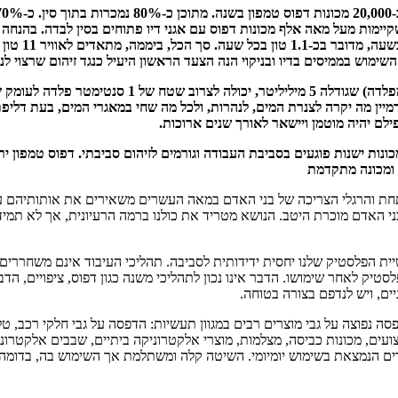
מיליליטר (או יו
ימוש בממיסים בדיו ובניקוי הנה הצעד הראשון היעיל כנגד זיהום שרצוי לנ
 רק לדמיין מה יקרה לצנרת המים, לנהרות, ולכל מה שחי במאגרי המים, בעת דליפ
ילם יהיה מוטמן ויישאר לאורך שנים ארוכות.
מכונות ישנות פוגעים בסביבת העבודה וגורמים לזיהום סביבתי. דפוס טמפון ירו
ד ומכונה מתקדמת
ת והרגלי הצריכה של בני האדם במאה העשרים משאירים את אותותיהם ע
י האדם מוכרת היטב. הנושא מטריד את כולנו ברמה הרעיונית, אך לא תמיד 
ת הפלסטיק שלנו יחסית ידידותית לסביבה. תהליכי העיבוד אינם משחררים 
סטיק לאחר שימושו. הדבר אינו נכון לתהליכי משנה כגון דפוס, ציפויים, הדב
ים, ויש לנדפם בצורה בטוחה.
סה נפוצה על גבי מוצרים רבים במגוון תעשיות: הדפסה על גבי חלקי רכב, טלפ
ים, מכונות כביסה, מצלמות, מוצרי אלקטרוניקה ביתיים, שבבים אלקטרונים,
ם הנמצאת בשימוש יומיומי. השיטה קלה ומשתלמת אך השימוש בה, בדומה ל