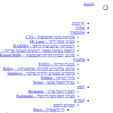
דף הבית
אודות
אוטומציה
פתרונות מיכון ואוטומציה – CTS
מערכי סימון לייזר – SK Laser
רובוטיקה, שינוע וציוד היקפי – HARMO
הדפסה בשיטת טמפון, רובוטים לטעינה ופריקה – KENT
מזינים, תבניות הזרקה ואוטומציה – Roland Bailly
פלסטיק
מכונות הזרקה – TOYO
ברגים, צילינדרים להזרקה ואקסטרוזיה – Reiloy
מיקסרים סטטיים ויחידות פילטר – Stamixco
נחירי הזרקה – Nehlep
נטרול חשמל סטטי – Vessel
דפוס
דפוס דיגיטלי צורני – Bergstein
מערכי דפוס משי ודיגיטלי – Kammann
חומרים
חומרים לדפוס
דיו לתעשייה – Ruco