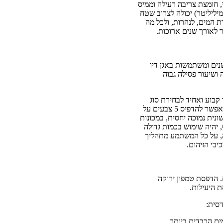
י, חומצת צריבה רעילה וממיס
. כימיקלים אלה תורמים לזיהום הסביבה, האוויר, והמים ופוגעים גם בעובדים. לדוגמה, טיפת חומצה (5 מיליליטר) יכולה לצרוב שטח
 רק לדמיין מה יקרה לצנרת המים, לנהרות, ולכל מה
ר לאורך שנים ארוכות.
נים ומשתמשות באגן דיו
 ושיעור פסילה גבוה
קבוע ואחיד לבחירת סוג
המכונה המתאים להדפסה מסוימת. ההחלטה במה משתמשים נתונה בידי בעלי המפעל ונגזרת מיכולותיהם. אפשר להדפיס 5 צבעים על
מערך כזה מבטא השקעה ראשונית נמוכה יחסית, במכונות
לאוויר כל שעה. בנוסף, יהיה שימוש בכמות גדולה
בה, על כל המשתמע מתהליך
יבי הזיהום.
 הדפסת טמפון ירוקה
 היעילות.
סית: