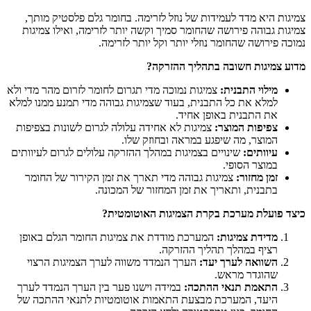
צמיגות היא מדד לעמידות של נוזל לזרימה. בחומר גלם פלסטיק מותך,
צמיגות גבוהה פירושה שהחומר סמיך וקשה יותר לזרימה, ואילו צמיגות
נמוכה פירושה שהחומר נוזלי יותר וקל יותר לזרימה.
מדוע צמיגות חשובה בתהליך ההזרקה
?
מילוי התבנית
:
צמיגות נמוכה מדי תגרום לחומר לזרום מהר מדי ולא
למלא את כל התבנית, בעוד שצמיגות גבוהה מדי תמנע ממנו למלא
את התבנית באופן אחיד.
צפיפות המוצר
:
צמיגות לא אחידה עלולה לגרום לשונות בצפיפות
המוצר, מה שיפגע במראה ובחוזק שלו.
עיוותים
:
שינויים בצמיגות במהלך ההזרקה עלולים לגרום לעיוותים
במוצר הסופי.
זמן מחזור
:
צמיגות גבוהה מדי תארך את זמן הקירור של החומר
בתבנית, ותאריך את זמן המחזור של המכונה.
כיצד פועלת מערכת בקרת הצמיגות האוטומטית
?
מדידת צמיגות
:
המערכת מודדת את צמיגות החומר הגלם באופן
רציף במהלך תהליך ההזרקה.
השוואה לערך יעד
:
הערך הנמדד משווה לערך הצמיגות הרצוי
שהוגדר מראש.
התאמת תנאי ההתכה
:
במידה וישנו פער בין הערך הנמדד לערך
היעד, המערכת מבצעת התאמות אוטומטיות לתנאי ההתכה של