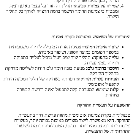
החומר, כגון טמפרטורה ולחץ הזרקה.
שמירה על צמיגות קבועה
:
תהליך זה חוזר על עצמו באופן רציף,
ומבטיח כי צמיגות החומר תישמר ברמה הרצויה לאורך כל תהליך
הייצור.
היתרונות של השימוש במערכת בקרת צמיגות
שיפור איכות המוצר
:
צמיגות אחידה מובילה לירידה משמעותית
במספר הפגמים במוצר הסופי, ושיפור באיכותו.
עלייה בתפוקה
:
תהליך יצור יציב ויעיל מוביל לעלייה בתפוקה
וירידה בזמני עצירה.
חיסכון בחומר גלם
:
מניעת בזבוז חומר גלם הודות לשליטה מדויקת
בתהליך ההזרקה.
הפחתת עלויות תחזוקה
:
הפחתה בשחיקה של חלקי המכונה הודות
לתפעול אופטימלי.
קלות שימוש
:
המערכת קלה לתפעול ואינה דורשת הכשרה
מיוחדת.
ההשפעה על תעשיית ההזרקה
טכנולוגיית בקרת צמיגות אוטומטית מהווה פריצת דרך בתעשיית
ההזרקה. היא מאפשרת לייצר מוצרים באיכות גבוהה יותר, בעלויות
נמוכות יותר ובקצב מהיר יותר. בנוסף, הטכנולוגיה תורמת לשיפור
התחרותיות של התעשייה.