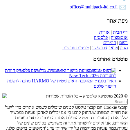
office@multipack-ltd.co.il
מפת אתר
דף הבית
|
אודות
אוטומציה
|
פלסטיק
דפוס
|
חומרים
מגזין
|
וידאו
|
צרו קשר
|
מדיניות פרטיות
פוסטים אחרונים
מצוינות בייצור ואוטומציה: מולטיפק פלסטיק חוזרת
לתערוכת New Tech 2026
ראיון בלעדי: המהפכה האוטומטית של HARMO מחכה לרצפת
הייצור שלכם
© 2020 מולטיפק פלסטיק – כל הזכויות שמורות
קובצי Cookie הם קבצי טקסט קטנים שיכולים לשמש אתרים כדי לייעל
את חוויית המשתמש.החוק קובע כי אנו יכולים לאחסן עוגיות במכשיר
שלך אם הן נחוצות בהחלט להפעלת אתר זה.עבור כל סוגי העוגיות
האחרים, אנו זקוקים לרשותך.אתר זה משתמש בסוגים שונים של
עוגיות.כמה עוגיות ממוקמות על ידי שירותי צד ג 'המופיעים בדפים שלנו.