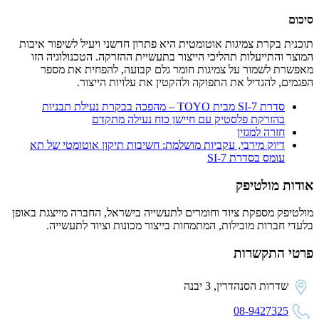
סיכום
תוכנית בקרת צמיגות אוטומטית היא פתרון חדשני ויעיל לשיפור איכות
המוצר והתייעלות תהליכי הייצור בתעשיית ההזרקה. הטכנולוגיה הזו
מאפשרת לשמור על צמיגות חומר גלם קבועה, להפחית את מספר
הפגמים, להגדיל את התפוקה ולהקטין את עלויות הייצור.
סדרת SI-7 מבית TOYO – מהפכה בבקרת נעילת תבניות
בהזרקת פלסטיק עם חיישן כוח נעילה מתקדם
חזרה למגזין
דיוק מירבי, עקביות מושלמת: חשיבות תיקון אוטומטי של תא
עומס בסדרת SI-7
אודות מולטיפק
מולטיפק מספקת ציוד וחומרים לתעשייה בישראל, החברה מייצגת באופן
בלעדי חברות מובילות, המתמחות בייצור מכונות וציוד לתעשייה.
פרטי התקשרות
שדרות הסנהדרין, 3 יבנה
08-9427325