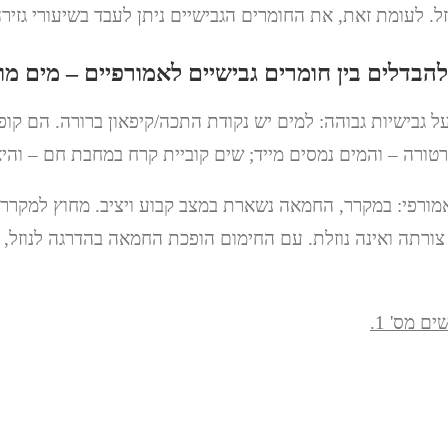
. לעומת זאת, את החומרים הגבישיים ניתן לעבד בשיעורי גזירה 
הבדלים בין חומרים גבישיים לאמורפיים – מים מ
 גבישיות גבוהה: למים יש נקודת התכה/קיפאון ברורה. הם קו
רטורה – והמים נמסים מייד; שים קוביית קרח במחבת חם – והיא
ורפי: במקרר, החמאה נשארת במצב קבוע ויציב. מחוץ למקרר
צורתה ואינה נוזלת. עם החימום הופכת החמאה בהדרגה לנוזל, א
ם מס' 1.