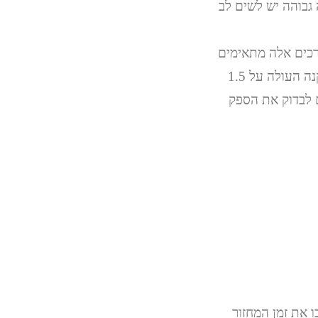
גבוהה יש לשים לב
 חימום בהספק של 2.5-3 ואט לסמ"ר. ערכים אלה מתאימים
לעיבוד חומרים בטווח טמפרטורת שבין 160 ל-300 מעלות צלזיוס, עם זמן שהייה בקנה העולה על 1.5
ם לבדוק את הספק
 את זמן המחזור