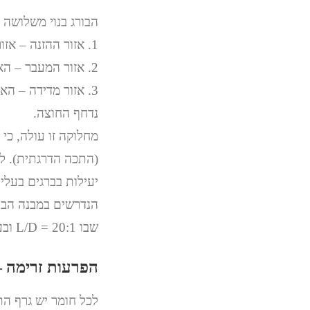
הבורג בנוי משלושה 
1. אזור ההזנה – אזור הכניסה של חומר הגלם המוצק והולכתו.
2. אזור המעבר – האזור בו מתבצעות דחיסה והתכה של החומר.
3. אזור מדידה – ה
נדחף החוצה.
מחלוקה זו עולה, כי
(התכה הדרגתית). לע
הנדרשים במבנה הבור
שבו L/D = 20:1 ובעל פסיעה מרובעת.
הפרעות זרימה –
לכל חומר יש גרף הת