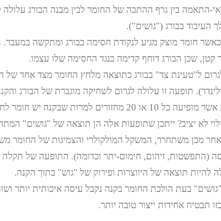
י-התאמה בין גרף ההתכה של החומר לבין מבנה הבורג עלולה ל
 העיבוד בבורג ("גושים").
אשר חומר מוצק מגיע לנקודת חסימה בבורג ומתקשה במעבר. ה"
ר קטן, שכן הבורג דוחף קדימה כנגד החסימה שלו עצמו.
גרום ל"טעינת צד" בבורג כתוצאה מלחץ החומר מצד אחד של הב
לינדר). תופעה זו עלולה לגרום לשחיקה מוגברת של הבורג והקנה
האם נתקלת בתקלה אשר מופיעה כל 10 או 20 מחזורים למרות שבקנה
וי לא יציב? ייתכן שתופעות אלה הן תוצאה של "גושים" המתהו
אחר מכן משתחרר, המשקל המולקולרי והצמיגות של החומר משתנ
סה (התפשטות, זיהום, חימום-יתר וכדומה). התופעה של תקלה 
ה להיות תוצאה של היווצרות ופירוק של "גוש" בתוך הקנה.
גושים" בעת הולכת החומר בקנה נקבל עיסה איכותית יותר ושו
זו תבטיח אחידות ייצור טובה יותר.