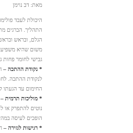
מאת: דב נוימן
היכולת לעבד פולימרי
התהליך. הברגים מתו
הגלם, ובראש ובראשו
משום שהיא משפיעה 
גבישי לחומר פחות ג
* נקודת ההתכה –
חו
לנקודת ההתכה. לחומ
החימום עד הגעתו למ
* מוליכות תרמית –
ח
נוטים להתפרק או לה
הופכים לעיסה במהיר
* רגישות לגזירה –
חו